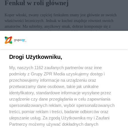
Fenkuł w roli głównej
Koper włoski, zwany częściej fenkułem znany jest głównie ze swoich
właściwości leczniczych. Jednak w kuchni znajduje również swoich
amatorów. Ma subtelny, anyżkowy smak, dobrze komponuje się z
owocami cytrusowymi i jabłkami oraz z delikatnym, białym mięsem.
Makaron na każdy dzień tygodnia
Danie na bazie makaronu to idealna kolacja po ciężkim dniu – szybka do
Drogi Użytkowniku,
zrobienia, sycąca, dzięki dodatkowi warzyw stanowi wartościowy
posiłek. Duży wybór pysznych sosów sprawia, że makaron nigdy się nie
My, naszych 1162 zaufanych partnerów oraz inne
znudzi. Polubią je nie tylko amatorzy kuchni wegańskiej.
podmioty z Grupy ZPR Media uzyskujemy dostęp i
Szukasz innych wydań ?
przechowujemy informacje na urządzeniu oraz
przetwarzamy dane osobowe, takie jak unikalne
Sprawdź archiwum
identyfikatory, standardowe informacje wysyłane przez
urządzenie czy dane przeglądania w celu zapewniania
spersonalizowanych reklam, wybór spersonalizowanych
treści, pomiar reklam i treści, badanie odbiorców oraz
ulepszanie usług. Za zgodą Użytkownika my i Zaufani
Partnerzy możemy używać dokładnych danych