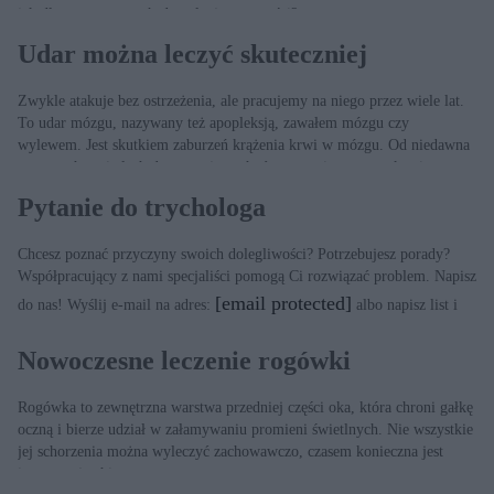
jak długo trwa powrót do pełnej sprawności?
Udar można leczyć skuteczniej
Zwykle atakuje bez ostrzeżenia, ale pracujemy na niego przez wiele lat.
To udar mózgu, nazywany też apopleksją, zawałem mózgu czy
wylewem. Jest skutkiem zaburzeń krążenia krwi w mózgu. Od niedawna
w naszych szpitalach dostępna jest, choć w ograniczonym zakresie, nowa,
skuteczna metoda leczenia – trombektomia.
Pytanie do trychologa
Chcesz poznać przyczyny swoich dolegliwości? Potrzebujesz porady?
Współpracujący z nami specjaliści pomogą Ci rozwiązać problem. Napisz
[email protected]
do nas! Wyślij e-mail na adres:
albo napisz list i
wyślij na adres: Redakcja „ZDROWIA”, ul. Dęblińska 6, 04-187
Warszawa
Nowoczesne leczenie rogówki
Rogówka to zewnętrzna warstwa przedniej części oka, która chroni gałkę
oczną i bierze udział w załamywaniu promieni świetlnych. Nie wszystkie
jej schorzenia można wyleczyć zachowawczo, czasem konieczna jest
interwencja chirurga.