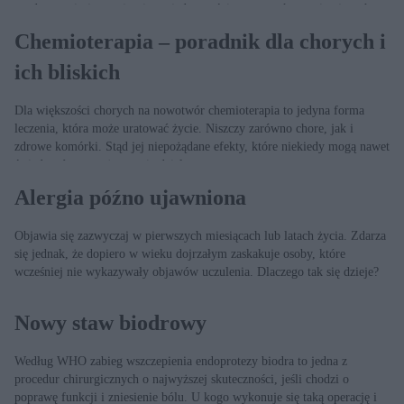
producenta i nie przyjmujemy jednocześnie preparatów zawierających tę
samą substancję czynną. Ale czy zdajemy sobie sprawę, jak duże kwoty
Chemioterapia – poradnik dla chorych i
zostawiamy w aptece?
ich bliskich
Dla większości chorych na nowotwór chemioterapia to jedyna forma
leczenia, która może uratować życie. Niszczy zarówno chore, jak i
zdrowe komórki. Stąd jej niepożądane efekty, które niekiedy mogą nawet
świadczyć o tym, że terapia działa.
Alergia późno ujawniona
Objawia się zazwyczaj w pierwszych miesiącach lub latach życia. Zdarza
się jednak, że dopiero w wieku dojrzałym zaskakuje osoby, które
wcześniej nie wykazywały objawów uczulenia. Dlaczego tak się dzieje?
Nowy staw biodrowy
Według WHO zabieg wszczepienia endoprotezy biodra to jedna z
procedur chirurgicznych o najwyższej skuteczności, jeśli chodzi o
poprawę funkcji i zniesienie bólu. U kogo wykonuje się taką operację i