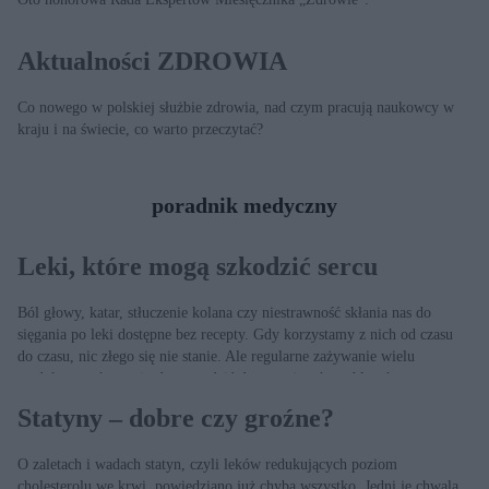
Aktualności ZDROWIA
Co nowego w polskiej służbie zdrowia, nad czym pracują naukowcy w
kraju i na świecie, co warto przeczytać?
poradnik medyczny
Leki, które mogą szkodzić sercu
Ból głowy, katar, stłuczenie kolana czy niestrawność skłania nas do
sięgania po leki dostępne bez recepty. Gdy korzystamy z nich od czasu
do czasu, nic złego się nie stanie. Ale regularne zażywanie wielu
medykamentów może doprowadzić do poważnych problemów
zdrowotnych, zwłaszcza u osób z chorobami układu sercowo-
Statyny – dobre czy groźne?
naczyniowego.
O zaletach i wadach statyn, czyli leków redukujących poziom
cholesterolu we krwi, powiedziano już chyba wszystko. Jedni je chwalą,