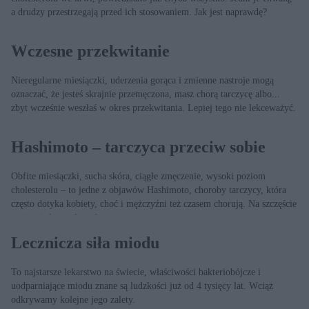
a drudzy przestrzegają przed ich stosowaniem. Jak jest naprawdę?
Wczesne przekwitanie
Nieregularne miesiączki, uderzenia gorąca i zmienne nastroje mogą
oznaczać, że jesteś skrajnie przemęczona, masz chorą tarczycę albo...
zbyt wcześnie weszłaś w okres przekwitania. Lepiej tego nie lekceważyć.
Hashimoto – tarczyca przeciw sobie
Obfite miesiączki, sucha skóra, ciągłe zmęczenie, wysoki poziom
cholesterolu – to jedne z objawów Hashimoto, choroby tarczycy, która
często dotyka kobiety, choć i mężczyźni też czasem chorują. Na szczęście
można ją kontrolować.
Lecznicza siła miodu
To najstarsze lekarstwo na świecie, właściwości bakteriobójcze i
uodparniające miodu znane są ludzkości już od 4 tysięcy lat. Wciąż
odkrywamy kolejne jego zalety.