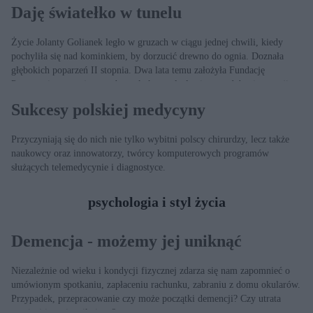
Daję światełko w tunelu
Życie Jolanty Golianek legło w gruzach w ciągu jednej chwili, kiedy
pochyliła się nad kominkiem, by dorzucić drewno do ognia. Doznała
głębokich poparzeń II stopnia. Dwa lata temu założyła Fundację
Poparzeni pomagającą osobom, które znalazły się w podobnej sytuacji
jak ona.
Sukcesy polskiej medycyny
Przyczyniają się do nich nie tylko wybitni polscy chirurdzy, lecz także
naukowcy oraz innowatorzy, twórcy komputerowych programów
służących telemedycynie i diagnostyce.
psychologia i styl życia
Demencja - możemy jej uniknąć
Niezależnie od wieku i kondycji fizycznej zdarza się nam zapomnieć o
umówionym spotkaniu, zapłaceniu rachunku, zabraniu z domu okularów.
Przypadek, przepracowanie czy może początki demencji? Czy utrata
pamięci jest nieunikniona?