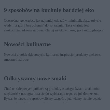
9 sposobów na kuchnię bardziej eko
Oszczędna, generująca jak najmniej odpadów, minimalizująca zużycie
wody i prądu, i bez „chemii” do sprzątania. Taka właśnie jest
ekokuchnia, zdrowa zarówno dla jej użytkowników, jak i oszczędzająca
zasoby planety.
Nowości kulinarne
Nowości z półek sklepowych, kulinarne inspiracje, produkty ciekawe,
smaczne i zdrowe
Odkrywamy nowe smaki
Choć na sklepowych półkach są produkty z całego świata, znakomita
większość z nas ogranicza się do wybierania tego, co już dobrze zna.
Bywa, że nawet nie spróbowaliśmy czegoś, a już wiemy, że nie będzie
nam smakować. Jak otworzyć się na nowości?