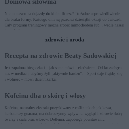
Domowa siłownia
Nie ma czasu na dojazdy do klubu fitness? To żadne usprawiedliwienie
dla braku formy. Każdego dnia są przecież dziesiątki okazji do ćwiczeń.
Cały program treningowy można zrobić mimochodem lub... wedle naszej
instrukcji.
zdrowie i uroda
Recepta na zdrowie Beaty Sadowskiej
Jest zapaloną biegaczką i – jak sama mówi – ekoświrem. Od lat zachęca
nas w mediach, abyśmy żyli „aktywnie bardzo”. – Sport daje frajdę, siłę
i wolność – mówi dziennikarka.
Kofeina dba o skórę i włosy
Kofeina, naturalny ekstrakt pozyskiwany z roślin takich jak kawa,
herbata czy guarana, ma dobroczynny wpływ na wygląd i zdrowie skóry
twarzy i ciała oraz włosów. Dotlenia, zapobiega powstawaniu
zmarszczek, wyszczupla i wygładza ciało, a także ogranicza wypadanie