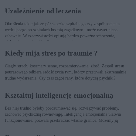
Uzależnienie od leczenia
Określenia takie jak zespół skoczka szpitalnego czy zespół pacjenta
wędrującego po szpitalach brzmią zagadkowo i może nawet nieco
zabawnie. W rzeczywistości opisują bardzo poważne schorzenie,
niebezpieczne nie tylko dla samego pacjenta.
Kiedy mija stres po traumie ?
Ciągły strach, koszmary senne, rozpamiętywanie, złość. Zespół stresu
pourazowego odbiera radość życia tym, którzy przetrwali ekstremalnie
trudne wydarzenia. Czy czas zagoi rany, które dotyczą psychiki?
Kształtuj inteligencję emocjonalną
Bez niej trudno byłoby porozumiewać się, rozwiązywać problemy,
zachować psychiczną równowagę. Inteligencja emocjonalna ułatwia
funkcjonowanie, pozwala przekraczać własne granice. Możemy ją
rozwijać przez całe życie.