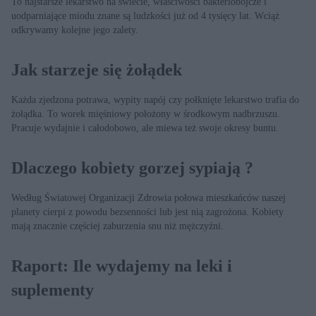
To najstarsze lekarstwo na świecie, właściwości bakteriobójcze i
uodparniające miodu znane są ludzkości już od 4 tysięcy lat. Wciąż
odkrywamy kolejne jego zalety.
Jak starzeje się żołądek
Każda zjedzona potrawa, wypity napój czy połknięte lekarstwo trafia do
żołądka. To worek mięśniowy położony w środkowym nadbrzuszu.
Pracuje wydajnie i całodobowo, ale miewa też swoje okresy buntu.
Dlaczego kobiety gorzej sypiają ?
Według Światowej Organizacji Zdrowia połowa mieszkańców naszej
planety cierpi z powodu bezsenności lub jest nią zagrożona. Kobiety
mają znacznie częściej zaburzenia snu niż mężczyźni.
Raport: Ile wydajemy na leki i
suplementy