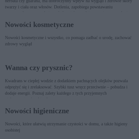
herbata czy guarana, ma dobroczynny wpływ na wygląd i zdrowie skóry
twarzy i ciała oraz włosów. Dotlenia, zapobiega powstawaniu
zmarszczek, wyszczupla i wygładza ciało, a także ogranicza wypadanie
włosów.
Nowości kosmetyczne
Nowości kosmetyczne i wszystko, co pomaga zadbać o urodę, zachować
zdrowy wygląd
Wanna czy prysznic?
Kwadrans w ciepłej wodzie z dodatkiem pachnących olejków pozwala
odprężyć się i zrelaksować. Szybki tusz wręcz przeciwnie – pobudza i
dodaje energii. Poznaj zalety każdego z tych przyjemnych
pielęgnacyjnych zabiegów.
Nowości higieniczne
Nowości, które ułatwią utrzymanie czystości w domu, a także higieny
osobistej