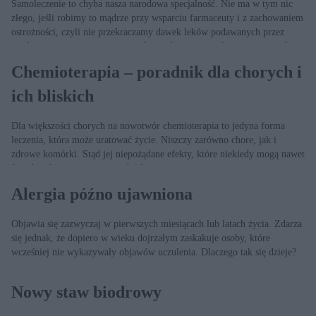
Samoleczenie to chyba nasza narodowa specjalność. Nie ma w tym nic
złego, jeśli robimy to mądrze przy wsparciu farmaceuty i z zachowaniem
ostrożności, czyli nie przekraczamy dawek leków podawanych przez
producenta i nie przyjmujemy jednocześnie preparatów zawierających tę
samą substancję czynną. Ale czy zdajemy sobie sprawę, jak duże kwoty
Chemioterapia – poradnik dla chorych i
zostawiamy w aptece?
ich bliskich
Dla większości chorych na nowotwór chemioterapia to jedyna forma
leczenia, która może uratować życie. Niszczy zarówno chore, jak i
zdrowe komórki. Stąd jej niepożądane efekty, które niekiedy mogą nawet
świadczyć o tym, że terapia działa.
Alergia późno ujawniona
Objawia się zazwyczaj w pierwszych miesiącach lub latach życia. Zdarza
się jednak, że dopiero w wieku dojrzałym zaskakuje osoby, które
wcześniej nie wykazywały objawów uczulenia. Dlaczego tak się dzieje?
Nowy staw biodrowy