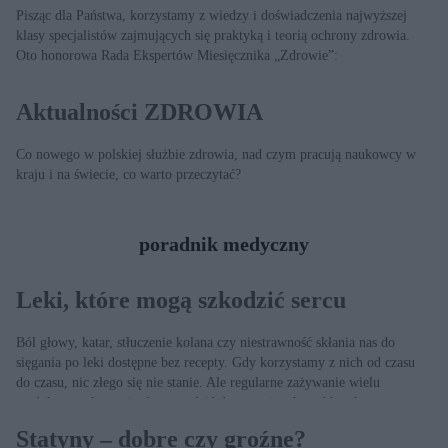
Pisząc dla Państwa, korzystamy z wiedzy i doświadczenia najwyższej
klasy specjalistów zajmujących się praktyką i teorią ochrony zdrowia.
Oto honorowa Rada Ekspertów Miesięcznika „Zdrowie”:
Aktualności ZDROWIA
Co nowego w polskiej służbie zdrowia, nad czym pracują naukowcy w
kraju i na świecie, co warto przeczytać?
poradnik medyczny
Leki, które mogą szkodzić sercu
Ból głowy, katar, stłuczenie kolana czy niestrawność skłania nas do
sięgania po leki dostępne bez recepty. Gdy korzystamy z nich od czasu
do czasu, nic złego się nie stanie. Ale regularne zażywanie wielu
medykamentów może doprowadzić do poważnych problemów
zdrowotnych, zwłaszcza u osób z chorobami układu sercowo-
Statyny – dobre czy groźne?
naczyniowego.