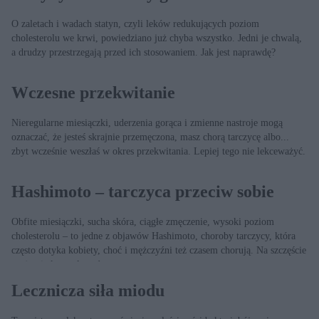
O zaletach i wadach statyn, czyli leków redukujących poziom
cholesterolu we krwi, powiedziano już chyba wszystko. Jedni je chwalą,
a drudzy przestrzegają przed ich stosowaniem. Jak jest naprawdę?
Wczesne przekwitanie
Nieregularne miesiączki, uderzenia gorąca i zmienne nastroje mogą
oznaczać, że jesteś skrajnie przemęczona, masz chorą tarczycę albo...
zbyt wcześnie weszłaś w okres przekwitania. Lepiej tego nie lekceważyć.
Hashimoto – tarczyca przeciw sobie
Obfite miesiączki, sucha skóra, ciągłe zmęczenie, wysoki poziom
cholesterolu – to jedne z objawów Hashimoto, choroby tarczycy, która
często dotyka kobiety, choć i mężczyźni też czasem chorują. Na szczęście
można ją kontrolować.
Lecznicza siła miodu