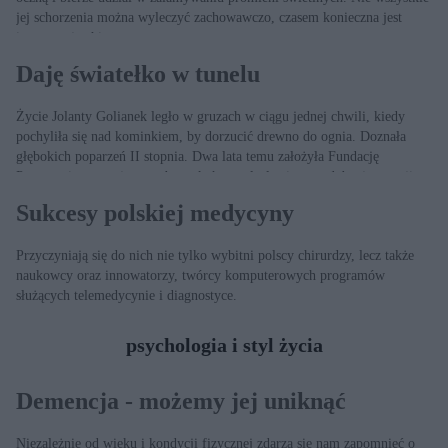
jej schorzenia można wyleczyć zachowawczo, czasem konieczna jest
interwencja chirurga.
Daję światełko w tunelu
Życie Jolanty Golianek legło w gruzach w ciągu jednej chwili, kiedy
pochyliła się nad kominkiem, by dorzucić drewno do ognia. Doznała
głębokich poparzeń II stopnia. Dwa lata temu założyła Fundację
Poparzeni pomagającą osobom, które znalazły się w podobnej sytuacji
jak ona.
Sukcesy polskiej medycyny
Przyczyniają się do nich nie tylko wybitni polscy chirurdzy, lecz także
naukowcy oraz innowatorzy, twórcy komputerowych programów
służących telemedycynie i diagnostyce.
psychologia i styl życia
Demencja - możemy jej uniknąć
Niezależnie od wieku i kondycji fizycznej zdarza się nam zapomnieć o