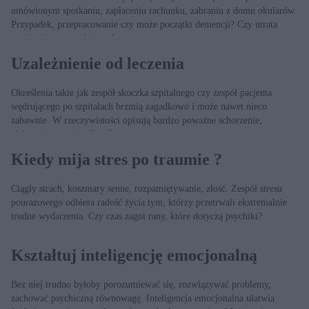
umówionym spotkaniu, zapłaceniu rachunku, zabraniu z domu okularów.
Przypadek, przepracowanie czy może początki demencji? Czy utrata
pamięci jest nieunikniona?
Uzależnienie od leczenia
Określenia takie jak zespół skoczka szpitalnego czy zespół pacjenta
wędrującego po szpitalach brzmią zagadkowo i może nawet nieco
zabawnie. W rzeczywistości opisują bardzo poważne schorzenie,
niebezpieczne nie tylko dla samego pacjenta.
Kiedy mija stres po traumie ?
Ciągły strach, koszmary senne, rozpamiętywanie, złość. Zespół stresu
pourazowego odbiera radość życia tym, którzy przetrwali ekstremalnie
trudne wydarzenia. Czy czas zagoi rany, które dotyczą psychiki?
Kształtuj inteligencję emocjonalną
Bez niej trudno byłoby porozumiewać się, rozwiązywać problemy,
zachować psychiczną równowagę. Inteligencja emocjonalna ułatwia