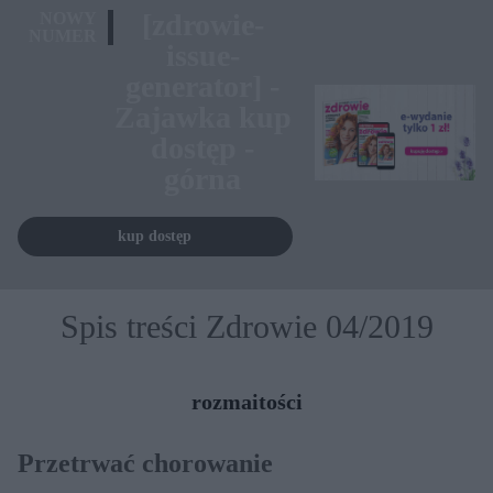
[zdrowie-
NOWY
NUMER
issue-
generator] -
Zajawka kup
dostęp -
górna
kup dostęp
Spis treści Zdrowie 04/2019
rozmaitości
Przetrwać chorowanie