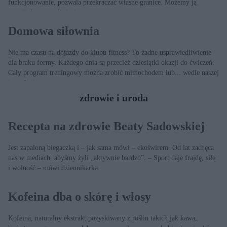
funkcjonowanie, pozwala przekraczać własne granice. Możemy ją
rozwijać przez całe życie.
Domowa siłownia
Nie ma czasu na dojazdy do klubu fitness? To żadne usprawiedliwienie
dla braku formy. Każdego dnia są przecież dziesiątki okazji do ćwiczeń.
Cały program treningowy można zrobić mimochodem lub... wedle naszej
instrukcji.
zdrowie i uroda
Recepta na zdrowie Beaty Sadowskiej
Jest zapaloną biegaczką i – jak sama mówi – ekoświrem. Od lat zachęca
nas w mediach, abyśmy żyli „aktywnie bardzo”. – Sport daje frajdę, siłę
i wolność – mówi dziennikarka.
Kofeina dba o skórę i włosy
Kofeina, naturalny ekstrakt pozyskiwany z roślin takich jak kawa,