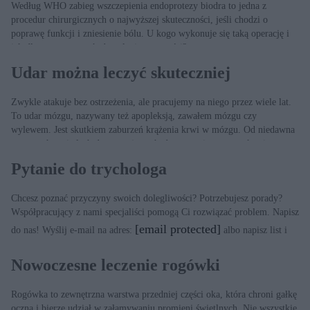
Według WHO zabieg wszczepienia endoprotezy biodra to jedna z
procedur chirurgicznych o najwyższej skuteczności, jeśli chodzi o
poprawę funkcji i zniesienie bólu. U kogo wykonuje się taką operację i
jak długo trwa powrót do pełnej sprawności?
Udar można leczyć skuteczniej
Zwykle atakuje bez ostrzeżenia, ale pracujemy na niego przez wiele lat.
To udar mózgu, nazywany też apopleksją, zawałem mózgu czy
wylewem. Jest skutkiem zaburzeń krążenia krwi w mózgu. Od niedawna
w naszych szpitalach dostępna jest, choć w ograniczonym zakresie, nowa,
skuteczna metoda leczenia – trombektomia.
Pytanie do trychologa
Chcesz poznać przyczyny swoich dolegliwości? Potrzebujesz porady?
Współpracujący z nami specjaliści pomogą Ci rozwiązać problem. Napisz
[email protected]
do nas! Wyślij e-mail na adres:
albo napisz list i
wyślij na adres: Redakcja „ZDROWIA”, ul. Dęblińska 6, 04-187
Warszawa
Nowoczesne leczenie rogówki
Rogówka to zewnętrzna warstwa przedniej części oka, która chroni gałkę
oczną i bierze udział w załamywaniu promieni świetlnych. Nie wszystkie