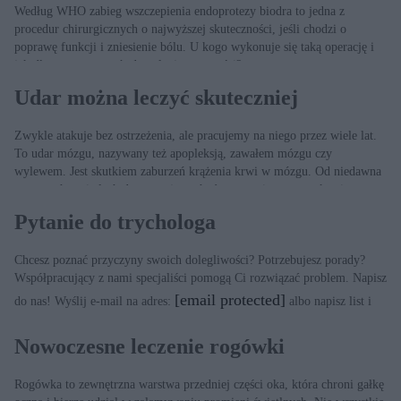
Według WHO zabieg wszczepienia endoprotezy biodra to jedna z
procedur chirurgicznych o najwyższej skuteczności, jeśli chodzi o
poprawę funkcji i zniesienie bólu. U kogo wykonuje się taką operację i
jak długo trwa powrót do pełnej sprawności?
Udar można leczyć skuteczniej
Zwykle atakuje bez ostrzeżenia, ale pracujemy na niego przez wiele lat.
To udar mózgu, nazywany też apopleksją, zawałem mózgu czy
wylewem. Jest skutkiem zaburzeń krążenia krwi w mózgu. Od niedawna
w naszych szpitalach dostępna jest, choć w ograniczonym zakresie, nowa,
skuteczna metoda leczenia – trombektomia.
Pytanie do trychologa
Chcesz poznać przyczyny swoich dolegliwości? Potrzebujesz porady?
Współpracujący z nami specjaliści pomogą Ci rozwiązać problem. Napisz
[email protected]
do nas! Wyślij e-mail na adres:
albo napisz list i
wyślij na adres: Redakcja „ZDROWIA”, ul. Dęblińska 6, 04-187
Warszawa
Nowoczesne leczenie rogówki
Rogówka to zewnętrzna warstwa przedniej części oka, która chroni gałkę