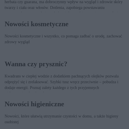
herbata czy guarana, ma dobroczynny wpływ na wygląd i zdrowie skóry
twarzy i ciała oraz włosów. Dotlenia, zapobiega powstawaniu
zmarszczek, wyszczupla i wygładza ciało, a także ogranicza wypadanie
włosów.
Nowości kosmetyczne
Nowości kosmetyczne i wszystko, co pomaga zadbać o urodę, zachować
zdrowy wygląd
Wanna czy prysznic?
Kwadrans w ciepłej wodzie z dodatkiem pachnących olejków pozwala
odprężyć się i zrelaksować. Szybki tusz wręcz przeciwnie – pobudza i
dodaje energii. Poznaj zalety każdego z tych przyjemnych
pielęgnacyjnych zabiegów.
Nowości higieniczne
Nowości, które ułatwią utrzymanie czystości w domu, a także higieny
osobistej