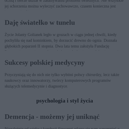
oczną i bierze udział w załamywaniu promieni świetlnych. Nie wszystkie
jej schorzenia można wyleczyć zachowawczo, czasem konieczna jest
interwencja chirurga.
Daję światełko w tunelu
Życie Jolanty Golianek legło w gruzach w ciągu jednej chwili, kiedy
pochyliła się nad kominkiem, by dorzucić drewno do ognia. Doznała
głębokich poparzeń II stopnia. Dwa lata temu założyła Fundację
Poparzeni pomagającą osobom, które znalazły się w podobnej sytuacji
jak ona.
Sukcesy polskiej medycyny
Przyczyniają się do nich nie tylko wybitni polscy chirurdzy, lecz także
naukowcy oraz innowatorzy, twórcy komputerowych programów
służących telemedycynie i diagnostyce.
psychologia i styl życia
Demencja - możemy jej uniknąć
Niezależnie od wieku i kondycji fizycznej zdarza się nam zapomnieć o