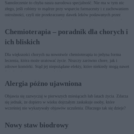
Samoleczenie to chyba nasza narodowa specjalność. Nie ma w tym nic
złego, jeśli robimy to mądrze przy wsparciu farmaceuty i z zachowaniem
ostrożności, czyli nie przekraczamy dawek leków podawanych przez
producenta i nie przyjmujemy jednocześnie preparatów zawierających tę
samą substancję czynną. Ale czy zdajemy sobie sprawę, jak duże kwoty
Chemioterapia – poradnik dla chorych i
zostawiamy w aptece?
ich bliskich
Dla większości chorych na nowotwór chemioterapia to jedyna forma
leczenia, która może uratować życie. Niszczy zarówno chore, jak i
zdrowe komórki. Stąd jej niepożądane efekty, które niekiedy mogą nawet
świadczyć o tym, że terapia działa.
Alergia późno ujawniona
Objawia się zazwyczaj w pierwszych miesiącach lub latach życia. Zdarza
się jednak, że dopiero w wieku dojrzałym zaskakuje osoby, które
wcześniej nie wykazywały objawów uczulenia. Dlaczego tak się dzieje?
Nowy staw biodrowy