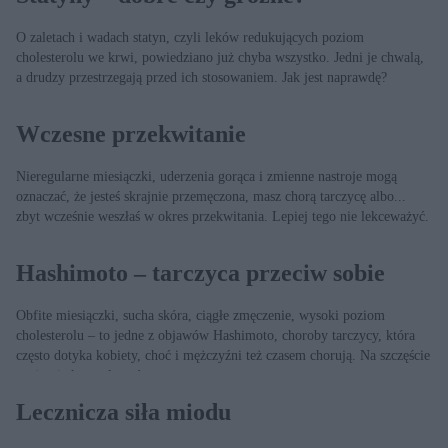
O zaletach i wadach statyn, czyli leków redukujących poziom
cholesterolu we krwi, powiedziano już chyba wszystko. Jedni je chwalą,
a drudzy przestrzegają przed ich stosowaniem. Jak jest naprawdę?
Wczesne przekwitanie
Nieregularne miesiączki, uderzenia gorąca i zmienne nastroje mogą
oznaczać, że jesteś skrajnie przemęczona, masz chorą tarczycę albo...
zbyt wcześnie weszłaś w okres przekwitania. Lepiej tego nie lekceważyć.
Hashimoto – tarczyca przeciw sobie
Obfite miesiączki, sucha skóra, ciągłe zmęczenie, wysoki poziom
cholesterolu – to jedne z objawów Hashimoto, choroby tarczycy, która
często dotyka kobiety, choć i mężczyźni też czasem chorują. Na szczęście
można ją kontrolować.
Lecznicza siła miodu