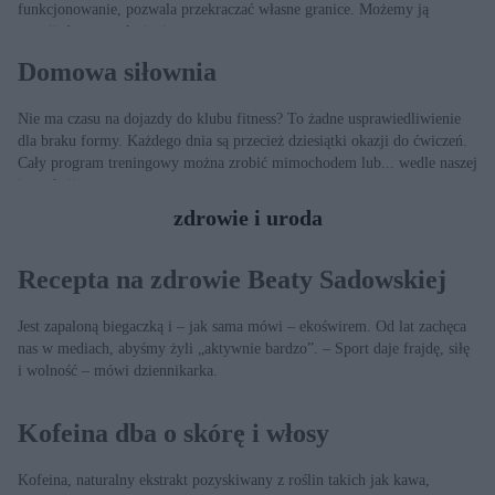
funkcjonowanie, pozwala przekraczać własne granice. Możemy ją
rozwijać przez całe życie.
Domowa siłownia
Nie ma czasu na dojazdy do klubu fitness? To żadne usprawiedliwienie
dla braku formy. Każdego dnia są przecież dziesiątki okazji do ćwiczeń.
Cały program treningowy można zrobić mimochodem lub... wedle naszej
instrukcji.
zdrowie i uroda
Recepta na zdrowie Beaty Sadowskiej
Jest zapaloną biegaczką i – jak sama mówi – ekoświrem. Od lat zachęca
nas w mediach, abyśmy żyli „aktywnie bardzo”. – Sport daje frajdę, siłę
i wolność – mówi dziennikarka.
Kofeina dba o skórę i włosy
Kofeina, naturalny ekstrakt pozyskiwany z roślin takich jak kawa,