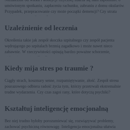
umówionym spotkaniu, zapłaceniu rachunku, zabraniu z domu okularów.
Przypadek, przepracowanie czy może początki demencji? Czy utrata
pamięci jest nieunikniona?
Uzależnienie od leczenia
Określenia takie jak zespół skoczka szpitalnego czy zespół pacjenta
wędrującego po szpitalach brzmią zagadkowo i może nawet nieco
zabawnie. W rzeczywistości opisują bardzo poważne schorzenie,
niebezpieczne nie tylko dla samego pacjenta.
Kiedy mija stres po traumie ?
Ciągły strach, koszmary senne, rozpamiętywanie, złość. Zespół stresu
pourazowego odbiera radość życia tym, którzy przetrwali ekstremalnie
trudne wydarzenia. Czy czas zagoi rany, które dotyczą psychiki?
Kształtuj inteligencję emocjonalną
Bez niej trudno byłoby porozumiewać się, rozwiązywać problemy,
zachować psychiczną równowagę. Inteligencja emocjonalna ułatwia