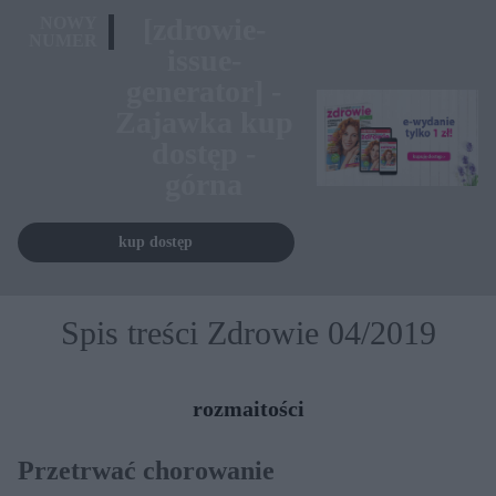
[zdrowie-
NOWY
NUMER
issue-
generator] -
Zajawka kup
dostęp -
górna
kup dostęp
Spis treści Zdrowie 04/2019
rozmaitości
Przetrwać chorowanie