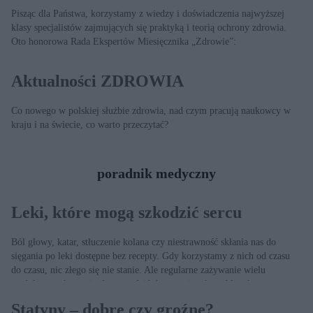
Pisząc dla Państwa, korzystamy z wiedzy i doświadczenia najwyższej
klasy specjalistów zajmujących się praktyką i teorią ochrony zdrowia.
Oto honorowa Rada Ekspertów Miesięcznika „Zdrowie”:
Aktualności ZDROWIA
Co nowego w polskiej służbie zdrowia, nad czym pracują naukowcy w
kraju i na świecie, co warto przeczytać?
poradnik medyczny
Leki, które mogą szkodzić sercu
Ból głowy, katar, stłuczenie kolana czy niestrawność skłania nas do
sięgania po leki dostępne bez recepty. Gdy korzystamy z nich od czasu
do czasu, nic złego się nie stanie. Ale regularne zażywanie wielu
medykamentów może doprowadzić do poważnych problemów
zdrowotnych, zwłaszcza u osób z chorobami układu sercowo-
Statyny – dobre czy groźne?
naczyniowego.