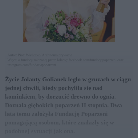
Autor: Piotr Wieliczko/ Archiwum prywatne
Więcej o fundacji założonej przez Jolantę: facebook.com/fundacjapoparzeni oraz
instagram.com/fundacjapoparzeni
Życie Jolanty Golianek legło w gruzach w ciągu
jednej chwili, kiedy pochyliła się nad
kominkiem, by dorzucić drewno do ognia.
Doznała głębokich poparzeń II stopnia. Dwa
lata temu założyła Fundację Poparzeni
pomagającą osobom, które znalazły się w
podobnej sytuacji jak ona.