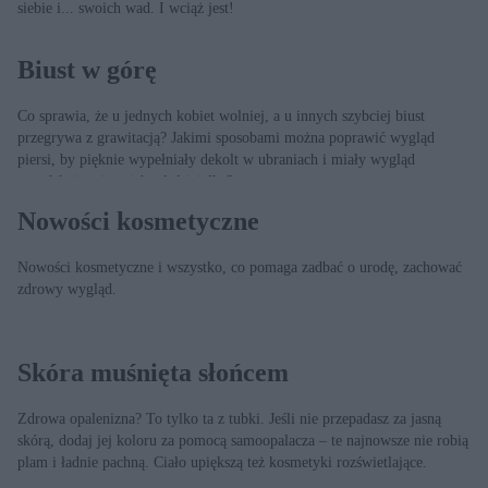
siebie i... swoich wad. I wciąż jest!
Biust w górę
Co sprawia, że u jednych kobiet wolniej, a u innych szybciej biust
przegrywa z grawitacją? Jakimi sposobami można poprawić wygląd
piersi, by pięknie wypełniały dekolt w ubraniach i miały wygląd
satysfakcjonujący ich właścicielkę?
Nowości kosmetyczne
Nowości kosmetyczne i wszystko, co pomaga zadbać o urodę, zachować
zdrowy wygląd.
Skóra muśnięta słońcem
Zdrowa opalenizna? To tylko ta z tubki. Jeśli nie przepadasz za jasną
skórą, dodaj jej koloru za pomocą samoopalacza – te najnowsze nie robią
plam i ładnie pachną. Ciało upiększą też kosmetyki rozświetlające.