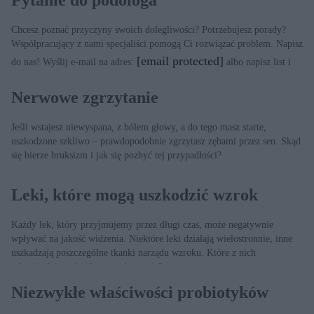
Chcesz poznać przyczyny swoich dolegliwości? Potrzebujesz porady?
Współpracujący z nami specjaliści pomogą Ci rozwiązać problem. Napisz
[email protected]
do nas! Wyślij e-mail na adres:
albo napisz list i
wyślij na adres: Redakcja „ZDROWIA”, ul. Dęblińska 6, 04-187
Warszawa
Nerwowe zgrzytanie
Jeśli wstajesz niewyspana, z bólem głowy, a do tego masz starte,
uszkodzone szkliwo – prawdopodobnie zgrzytasz zębami przez sen. Skąd
się bierze bruksizm i jak się pozbyć tej przypadłości?
Leki, które mogą uszkodzić wzrok
Każdy lek, który przyjmujemy przez długi czas, może negatywnie
wpływać na jakość widzenia. Niektóre leki działają wielostronnie, inne
uszkadzają poszczególne tkanki narządu wzroku. Które z nich
odpowiadają za konkretne schorzenia?
Niezwykłe właściwości probiotyków