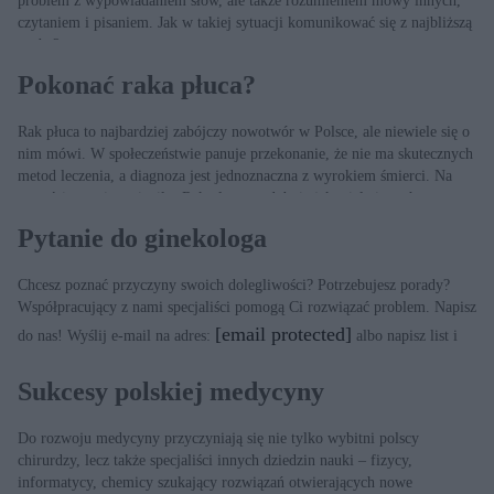
problem z wypowiadaniem słów, ale także rozumieniem mowy innych,
czytaniem i pisaniem. Jak w takiej sytuacji komunikować się z najbliższą
osobą?
Pokonać raka płuca?
Rak płuca to najbardziej zabójczy nowotwór w Polsce, ale niewiele się o
nim mówi. W społeczeństwie panuje przekonanie, że nie ma skutecznych
metod leczenia, a diagnoza jest jednoznaczna z wyrokiem śmierci. Na
szczęście, to się zmieniło. Rak płuca, podobnie jak wiele innych
nowotworów, staje się chorobą przewlekłą.
Pytanie do ginekologa
Chcesz poznać przyczyny swoich dolegliwości? Potrzebujesz porady?
Współpracujący z nami specjaliści pomogą Ci rozwiązać problem. Napisz
[email protected]
do nas! Wyślij e-mail na adres:
albo napisz list i
wyślij na adres: Redakcja „ZDROWIA”, ul. Dęblińska 6, 04-187
Warszawa
Sukcesy polskiej medycyny
Do rozwoju medycyny przyczyniają się nie tylko wybitni polscy
chirurdzy, lecz także specjaliści innych dziedzin nauki – fizycy,
informatycy, chemicy szukający rozwiązań otwierających nowe