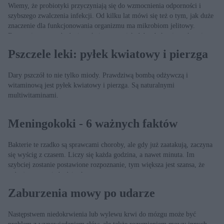
Wiemy, że probiotyki przyczyniają się do wzmocnienia odporności i
szybszego zwalczenia infekcji. Od kilku lat mówi się też o tym, jak duże
znaczenie dla funkcjonowania organizmu ma mikrobiom jelitowy.
Fascynujące nowe badania mówią o tym, jak dobre bakterie wpływają na
wchłanianie żelaza, masę ciała i profil kardiometaboliczny.
Pszczele leki: pyłek kwiatowy i pierzga
Dary pszczół to nie tylko miody. Prawdziwą bombą odżywczą i
witaminową jest pyłek kwiatowy i pierzga. Są naturalnymi
multiwitaminami.
Meningokoki - 6 ważnych faktów
Bakterie te rzadko są sprawcami choroby, ale gdy już zaatakują, zaczyna
się wyścig z czasem. Liczy się każda godzina, a nawet minuta. Im
szybciej zostanie postawione rozpoznanie, tym większa jest szansa, że
wdrożona terapia będzie skuteczna.
Zaburzenia mowy po udarze
Następstwem niedokrwienia lub wylewu krwi do mózgu może być