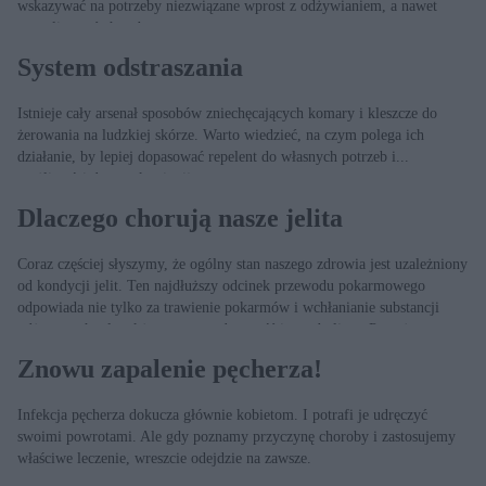
wskazywać na potrzeby niezwiązane wprost z odżywianiem, a nawet
sygnalizować chorobę.
System odstraszania
Istnieje cały arsenał sposobów zniechęcających komary i kleszcze do
żerowania na ludzkiej skórze. Warto wiedzieć, na czym polega ich
działanie, by lepiej dopasować repelent do własnych potrzeb i...
możliwości danego krwiopijcy.
Dlaczego chorują nasze jelita
Coraz częściej słyszymy, że ogólny stan naszego zdrowia jest uzależniony
od kondycji jelit. Ten najdłuższy odcinek przewodu pokarmowego
odpowiada nie tylko za trawienie pokarmów i wchłanianie substancji
odżywczych, ale także za naszą odporność i metabolizm. Poważne
choroby jelit dotyczą najczęściej ludzi młodych.
Znowu zapalenie pęcherza!
Infekcja pęcherza dokucza głównie kobietom. I potrafi je udręczyć
swoimi powrotami. Ale gdy poznamy przyczynę choroby i zastosujemy
właściwe leczenie, wreszcie odejdzie na zawsze.