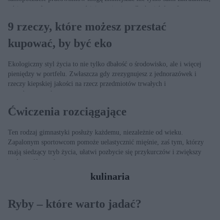
także pracodawcy coraz częściej starają się zadbać o ich komfort.
9 rzeczy, które możesz przestać
kupować, by być eko
Ekologiczny styl życia to nie tylko dbałość o środowisko, ale i więcej
pieniędzy w portfelu. Zwłaszcza gdy zrezygnujesz z jednorazówek i
rzeczy kiepskiej jakości na rzecz przedmiotów trwałych i
ponadczasowych.
Ćwiczenia rozciągające
Ten rodzaj gimnastyki posłuży każdemu, niezależnie od wieku.
Zapalonym sportowcom pomoże uelastycznić mięśnie, zaś tym, którzy
mają siedzący tryb życia, ułatwi pozbycie się przykurczów i zwiększy
ruchomość stawów.
kulinaria
Ryby – które warto jadać?