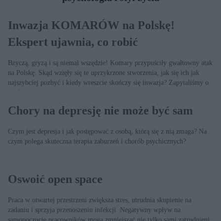
Inwazja KOMARÓW na Polskę!
Ekspert ujawnia, co robić
Bzyczą, gryzą i są niemal wszędzie! Komary przypuściły gwałtowny atak
na Polskę. Skąd wzięły się te uprzykrzone stworzenia, jak się ich jak
najszybciej pozbyć i kiedy wreszcie skończy się inwazja? Zapytaliśmy o
to eksperta.
Chory na depresję nie może być sam
Czym jest depresja i jak postępować z osobą, którą się z nią zmaga? Na
czym polega skuteczna terapia zaburzeń i chorób psychicznych?
Oswoić open space
Praca w otwartej przestrzeni zwiększa stres, utrudnia skupienie na
zadaniu i sprzyja przenoszeniu infekcji. Negatywny wpływ na
samopoczucie pracowników mogą zmniejszać nie tylko sami zatrudnieni;