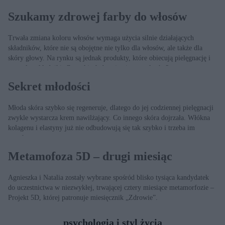
Szukamy zdrowej farby do włosów
Trwała zmiana koloru włosów wymaga użycia silnie działających
składników, które nie są obojętne nie tylko dla włosów, ale także dla
skóry głowy. Na rynku są jednak produkty, które obiecują pielęgnację i
naturalne składniki. Czy takie farby nie niszczą włosów?
Sekret młodości
Młoda skóra szybko się regeneruje, dlatego do jej codziennej pielęgnacji
zwykle wystarcza krem nawilżający. Co innego skóra dojrzała. Włókna
kolagenu i elastyny już nie odbudowują się tak szybko i trzeba im
pomóc.
Metamofoza 5D – drugi miesiąc
Agnieszka i Natalia zostały wybrane spośród blisko tysiąca kandydatek
do uczestnictwa w niezwykłej, trwającej cztery miesiące metamorfozie –
Projekt 5D, której patronuje miesięcznik „Zdrowie”.
psychologia i styl życia