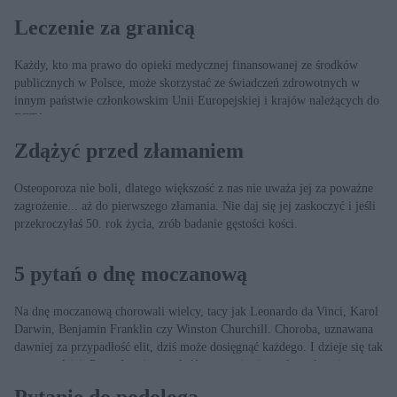
Leczenie za granicą
Każdy, kto ma prawo do opieki medycznej finansowanej ze środków
publicznych w Polsce, może skorzystać ze świadczeń zdrowotnych w
innym państwie członkowskim Unii Europejskiej i krajów należących do
EFTA.
Zdążyć przed złamaniem
Osteoporoza nie boli, dlatego większość z nas nie uważa jej za poważne
zagrożenie... aż do pierwszego złamania. Nie daj się jej zaskoczyć i jeśli
przekroczyłaś 50. rok życia, zrób badanie gęstości kości.
5 pytań o dnę moczanową
Na dnę moczanową chorowali wielcy, tacy jak Leonardo da Vinci, Karol
Darwin, Benjamin Franklin czy Winston Churchill. Choroba, uznawana
dawniej za przypadłość elit, dziś może dosięgnąć każdego. I dzieje się tak
coraz częściej. Powodem jest otyłość, starzenie się społeczeństw i...
wzrost dobrobytu.
Pytanie do podologa