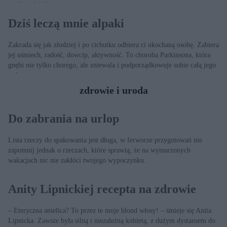
możliwości diagnostyczne i terapeutyczne.
Dziś leczą mnie alpaki
Zakrada się jak złodziej i po cichutku odbiera ci ukochaną osobę. Zabiera
jej uśmiech, radość, dowcip, aktywność. To choroba Parkinsona, która
gnębi nie tylko chorego, ale zniewala i podporządkowuje sobie całą jego
rodzinę.
zdrowie i uroda
Do zabrania na urlop
Lista rzeczy do spakowania jest długa, w ferworze przygotowań nie
zapomnij jednak o rzeczach, które sprawią, że na wymarzonych
wakacjach nic nie zakłóci twojego wypoczynku.
Anity Lipnickiej recepta na zdrowie
– Eteryczna anielica? To przez te moje blond włosy! – śmieje się Anita
Lipnicka. Zawsze była silną i niezależną kobietą, z dużym dystansem do