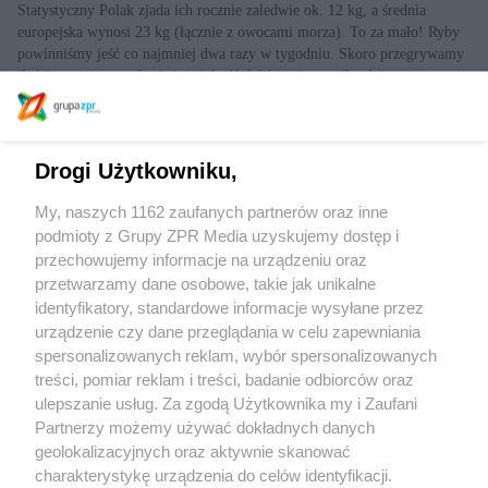
Statystyczny Polak zjada ich rocznie zaledwie ok. 12 kg, a średnia
europejska wynosi 23 kg (łącznie z owocami morza). To za mało! Ryby
powinniśmy jeść co najmniej dwa razy w tygodniu. Skoro przegrywamy
ilością, postawmy chociaż na jakość. Wybierajmy najbardziej
wartościowe gatunki.
Niebanalne kanapki
Wypełnione świeżymi warzywami, strączkami i pysznymi sosami
Drogi Użytkowniku,
kanapki przestają być nudnym wyborem na drugie śniadanie czy
przekąskę. Wszystkie bez masła, sera i wędlin, więc nie ma w nich
My, naszych 1162 zaufanych partnerów oraz inne
cholesterolu.
podmioty z Grupy ZPR Media uzyskujemy dostęp i
Szukasz innych wydań ?
przechowujemy informacje na urządzeniu oraz
przetwarzamy dane osobowe, takie jak unikalne
Sprawdź archiwum
identyfikatory, standardowe informacje wysyłane przez
urządzenie czy dane przeglądania w celu zapewniania
spersonalizowanych reklam, wybór spersonalizowanych
treści, pomiar reklam i treści, badanie odbiorców oraz
ulepszanie usług. Za zgodą Użytkownika my i Zaufani
Partnerzy możemy używać dokładnych danych
Żaden utwór zamieszczony w serwisie nie może być powielany i rozpowszechniany lub
geolokalizacyjnych oraz aktywnie skanować
dalej rozpowszechniany w jakikolwiek sposób (w tym także elektroniczny lub
charakterystykę urządzenia do celów identyfikacji.
mechaniczny) na jakimkolwiek polu eksploatacji w jakiejkolwiek formie, włącznie z