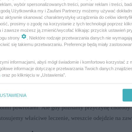
rowania na ludzkiej skórze. Warto wiedzieć, na czym p
klam, wybór spersonalizowanych treści, pomiar reklam i treści, bad
 zgodą Użytkownika my i Zaufani Partnerzy możemy używać dokład
iałanie, by lepiej dopasować repelent do własnych potrze
az aktywnie skanować charakterystykę urządzenia do celów identyfi
żliwości danego krwiopijcy.
ść, prosimy o zgodę na korzystanie z tych technologii poprzez klikn
 chorują nasze jelita
a i zawsze możesz ją zmienić/wycofać klikając przycisk ustawień pr
ogu strony
. Niektóre rodzaje przetwarzania danych nie wymagaj
raz częściej słyszymy, że ogólny stan naszego zdrowia 
iwić się takiemu przetwarzaniu. Preferencje będą miały zastosowanie
ależniony od kondycji jelit. Ten najdłuższy odcinek p
szymi informacjami, abyś mógł świadomie i komfortowo korzystać z
karmowego odpowiada nie tylko za trawienie pokarmó
gółowe informacje dotyczące przetwarzania Twoich danych znajdzi
hłanianie substancji odżywczych, ale także za naszą od
s
oraz po kliknięciu w „Ustawienia”.
apalenie pęcherza!
tabolizm. Poważne choroby jelit dotyczą najczęściej l
USTAWIENIA
fekcja pęcherza dokucza głównie kobietom. I potrafi je
oimi powrotami. Ale gdy poznamy przyczynę choroby 
stosujemy właściwe leczenie, wreszcie odejdzie na zaw