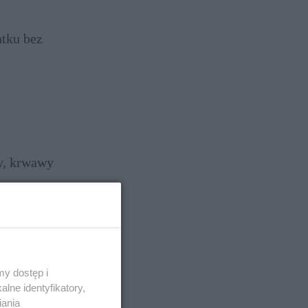
atku bez
y, krwawy
nienie może
żywianiem, a
y dostęp i
 kleszcze do
lne identyfikatory,
iania