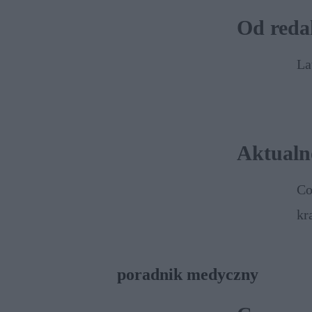
Od reda
La
Aktual
Co
kr
poradnik medyczny