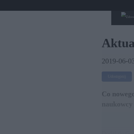
Aktu
2019-06-0
Udostępnij
Co nowego 
naukowcy w
Dodaj do Go