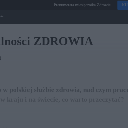
Prenumerata miesięcznika Zdrowie
KU
alności ZDROWIA
3
w polskiej służbie zdrowia, nad czym prac
 kraju i na świecie, co warto przeczytać?
ogle