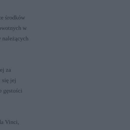
ze środków
rowotnych w
w należących
ej za
się jej
e gęstości
a Vinci,