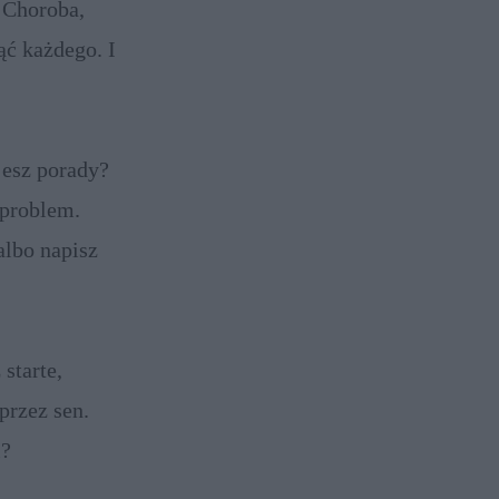
 Choroba,
ąć każdego. I
nie się
jesz porady?
 problem.
lbo napisz
ka 6, 04-187
starte,
przez sen.
i?