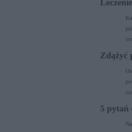
Leczenie
Ka
pu
in
do
Zdążyć 
Os
po
za
ko
5 pytań
Na