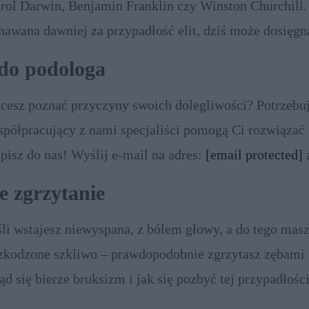
rol Darwin, Benjamin Franklin czy Winston Churchill.
nawana dawniej za przypadłość elit, dziś może dosięgn
ieje się tak coraz częściej. Powodem jest otyłość, starze
 do podologa
ołeczeństw i... wzrost dobrobytu.
cesz poznać przyczyny swoich dolegliwości? Potrzebu
półpracujący z nami specjaliści pomogą Ci rozwiązać
pisz do nas! Wyślij e-mail na adres:
[email protected]
a
st i wyślij na adres: Redakcja „ZDROWIA”, ul. Dęblińs
 zgrzytanie
rszawa
śli wstajesz niewyspana, z bólem głowy, a do tego masz 
zkodzone szkliwo – prawdopodobnie zgrzytasz zębami 
ąd się bierze bruksizm i jak się pozbyć tej przypadłośc