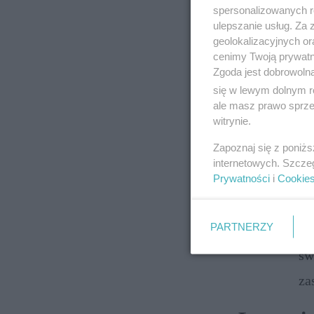
że
spersonalizowanych re
ulepszanie usług. Za
dz
geolokalizacyjnych or
mo
cenimy Twoją prywatno
Dlaczego
Zgoda jest dobrowoln
się w lewym dolnym r
Co
ale masz prawo sprzec
witrynie.
uz
Zapoznaj się z poniż
po
internetowych. Szcze
wc
Prywatności
i
Cookie
Znowu z
me
PARTNERZY
In
sw
za