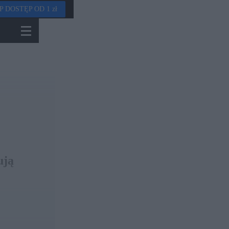
P DOSTĘP OD 1 zł
ują