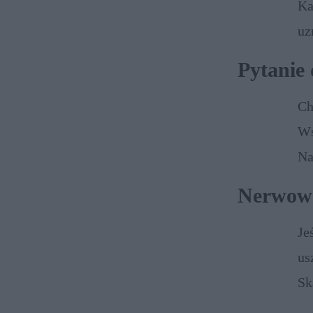
Ka
uz
dz
Pytanie
sp
Ch
Ws
Na
li
Nerwowe
Wa
Je
us
Sk