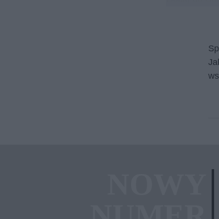
Sp
Ja
ws
NOWY
NUMER