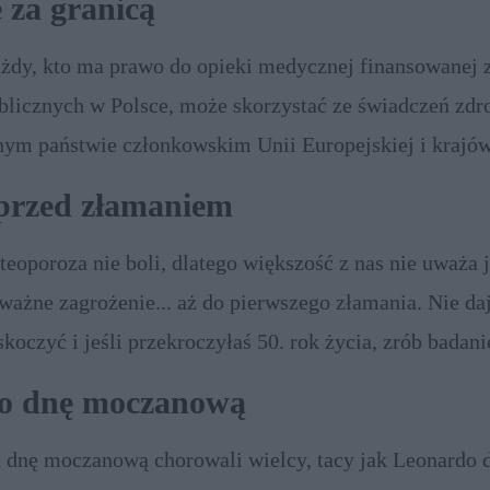
 za granicą
żdy, kto ma prawo do opieki medycznej finansowanej 
blicznych w Polsce, może skorzystać ze świadczeń zd
nym państwie członkowskim Unii Europejskiej i krajó
 EFTA.
przed złamaniem
teoporoza nie boli, dlatego większość z nas nie uważa j
ważne zagrożenie... aż do pierwszego złamania. Nie daj 
skoczyć i jeśli przekroczyłaś 50. rok życia, zrób badani
ści.
 o dnę moczanową
 dnę moczanową chorowali wielcy, tacy jak Leonardo d